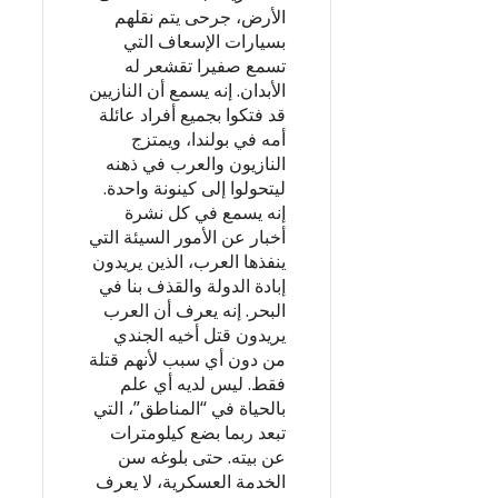
الأرض، جرحى يتم نقلهم
بسيارات الإسعاف التي
تسمع صفيرا تقشعر له
الأبدان. إنه يسمع أن النازيين
قد فتكوا بجميع أفراد عائلة
أمه في بولندا، ويمتزج
النازيون والعرب في ذهنه
ليتحولوا إلى كينونة واحدة.
إنه يسمع في كل نشرة
أخبار عن الأمور السيئة التي
ينفذها العرب، الذين يريدون
إبادة الدولة والقذف بنا في
البحر. إنه يعرف أن العرب
يريدون قتل أخيه الجندي
من دون أي سبب لأنهم قتلة
فقط. ليس لديه أي علم
بالحياة في “المناطق”، التي
تبعد ربما بضع كيلومترات
عن بيته. حتى بلوغه سن
الخدمة العسكرية، لا يعرف