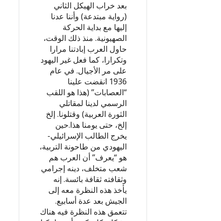
بعد خراب الهيكل الثاني
(رواية مبتدعة) وأننا عدنا
إليها مع بداية الحركة
الصهيونية. منذ ذلك الوقت،
حاول العرب إبادتنا مرارا
وتكرارا، كما فعل غير اليهود
على مر الأجيال. في عام
1936 انقضت علينا
“العصابات” (هذا هو اللقب
الرسمي لدينا لمقاتلي
الثورة العربية) وقتلونا. إلخ
إلخ، حتى يومنا هذا.حين
يخرج الطالب الإسرائيلي-
اليهودي من طاحونة التربية،
هو “يعرف” أن العرب هم
شعب متخلف، دينه إجرامي
وثقافته ثقافة بائسة. إنه
يأخذ هذه النظرة معه إلى
الجيش بعد عدة أسابيع.
تتعمق هذه النظرة فيه هناك