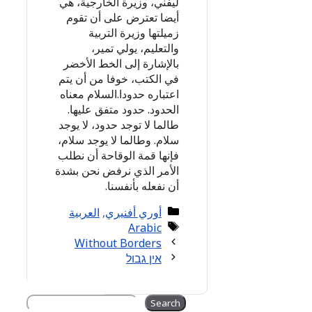
ليفني، وزيرة الخارجية، هي
أيضا تعترض على أن تقوم
زميلتها وزيرة التربية
والتعليم، يولي تمير،
بالإشارة إلى الخط الأخضر
في الكتب، خوفا من أن يتم
اعتباره حدودا.السلام معناه
الحدود. حدود متفق عليها.
طالما لا توجد حدود، لا يوجد
سلام. وطالما لا يوجد سلام،
فإنها قمة الوقاحة أن نطلب
الأمر الذي نرفض نحن بشدة
أن نفعله بأنفسنا.
Categories
أوري أفنيري
,
العربية
Tags
Arabic
Without Borders
אין גבול
Search
Search