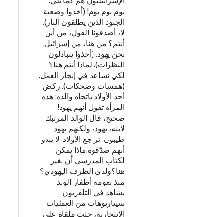
الإسرائيليون هم كما يلي:
بوم بوم بوم! (أخذوا وضعية
الجنود الذين يطلقون النار).
لا، أصدقونا القول، من أين
أنتم؟ من هنا، من إسرائيل.
نحن يهود. (أخذوا يتبادلون
النظرات). لماذا أنتم هنا؟
لكي نساعد في إنجاز العمل.
(همسات وضحكات). ركض
أحد الأولاد باتجاه والده: هذه
المرأة تقول أنهم يهود!
صحيح، قال الوالد المرتبك
لابنه، يهود، ولكنهم يهود
طيبون. تراجع الأولاد. لا يبدو
أنهم صدّقوه.ماذا يمكن
لكتاب المدرسي أن يغير
هنا؟ولدى الطرف اليهودي؟
منذ نعومة أظفار الولد
يشاهد في التلفزيون
سيناريوهات من العمليات
الانتحارية، جثث ملقاة على