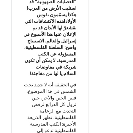
“العصابات الصهيونية” قد
استلبت الأرض من العرب!
هكذا يسمّمون نفوس
الأولاد!هذه الاكتشافات التي
تقشعرّ لها الأبدان قد تم
الإعلان عنها هذا الأسبوع في
إسرائيل والعالم. الاستنتاج
واضح: السلطة الفلسطينية،
المسؤولة عن الكتب
المدرسية، لا يمكن أن تكون
شريكة في مفاوضات
السلام.يا لها من مفاجئة!
في الحقيقة أنه لا جديد تحت
الشمس في هذا الموضوع،
فبين الحين والآخر، حين
تزول كل الذرائع لرفض
التحدث مع الزعامة
الفلسطينية، تظهر الذريعة
الأخيرة: الكتب المدرسية
الفلسطينية تدعو إلى