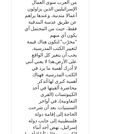
من العرب سوى العمال
الإسرائيليين الذين يزاولون
أعمالا متدنية، وعندها يراهم
عن طريق عدسة البندقية
فقط، حيث من المحتمل أي
يكون أي منهم
“مخرّب”.لتكون هناك قيمة
لتغيير الكتب المدرسية،
يجب أن يتغير كل الواقع
على الأرض.هذا لا يعني أنني
لا أدرك أهمية ما يرد في
الكتب المدرسية. فهناك
أهمية كبرى لها.أتذكر
محاضرة ألقيتها في أحد
الكيبوتسات (القرى
التعاونية)، في أواخر
الستينيات. بعد أن شرحت
الحاجة إلى إقامة دولة
فلسطينية إلى جانب دولة
إسرائيل، نهض أحد أبناء
الكيبوتس وقال: “أنا لا أفهم!