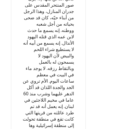
صور المنتحر المقدس على
جدران المنازل، وهذا الرجل
من أبناء حيّه، كان قد ضحى
بحياته من أجل شعبه
ووطنه. إنه يسمع ما حدث
لابن عمه الذي قتله اليهود
الأنذال. إنه يسمع من أبيه أنه
لا يستطيع شراء اللحم
والبيض لأن اليهود لا
يسمحون له بالعمل
وبالتقاط رزقه. لا يوجد ماء
في البيت في معظم
ساعات اليوم. الأم تروي عن
الجد والجدة اللذان قد أكل
الدهر عليهما وشرب منذ 60
عاما في مخيم اللاجئين في
لبنان. إنه يعمل أنه قد تم
طرد عائلته من قريتها التي
كانت تقع في منطقة تحولت
إلى منطقة إسرائيلية وها