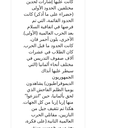
كانت عليها إشارات لحدين
مختلفين. الحدود الأولى
(خضراء على ما أذكر) كانت
الحدود القائمة، التي تم
فرضها في اتفاقية السلام
بعد الحرب العالمية (الأولى).
الأخرى، بلون أحمر قان،
كانت الحدود ما قبل الحرب.
كان الطلاب في عشرات
آلاف صفوف التدريس في
مختلف أنحاء ألمانيا (التي
سيطر عليها آنذاك
الجمهوريون
الديموقراطيون) يشاهدون
يوميا الظلم الفاحش الذي
لحق بألمانيا، حين “انتزعوا”
منها إربا إربا من كل الجهات.
هكذا تم تثقيف جيل من
النازيين، مقاتلي الحرب
العالمية الثانية.(على فكرة،
بعد مرور خمسين سنة،