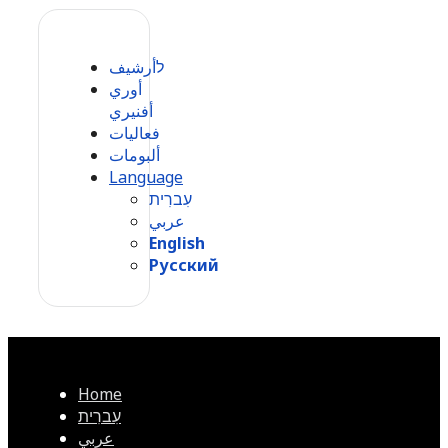
לأرشيف
أوري
أفنيري
فعاليات
ألبومات
Language
עִברִית
عربي
English
Русский
Home
עִברִית
عربي