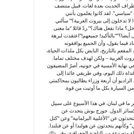
طراف الحديث بعدة لغات. قبيل منتصف
“سياسي”. لقد كانوا يعلمون بأنني
 لا تدخلون إلى بيروت العربية؟” سألني
؟ ماذا نفعل هناك؟”.ردّ قائلا “ما معنى
 أيضا؟””بالتأكيد! جميعهم!”اعتقدت لبرهة
 فيما يقول، وأن الجميع يوافقونه
المفعم بالتاريخ، النابض بكل ملذات الحياة،
وت الغربية – ولكن لهدف مختلف تماما.
نهاية الأمسية في جونيه، أصرّ المضيفون
داة ذلك اليوم، وفي طريقي عائدا إلى
لراديو أن أربعة وزراء يطالبون بمحاكمتي
من السيارة بكل ما أوتيت من قوة.
 ما في لبنان. في هذا الأسبوع على سبيل
لة كسائر الدول. جورج بوش يتحدث عن
تحدثون عن “الأغلبية البرلمانية” وعن “كتل
 وكأنهم يتحدثون عن هولندا أو عن فنلندا.
ولة متصدعة من الناحية الجغرافية، وفي ذلك