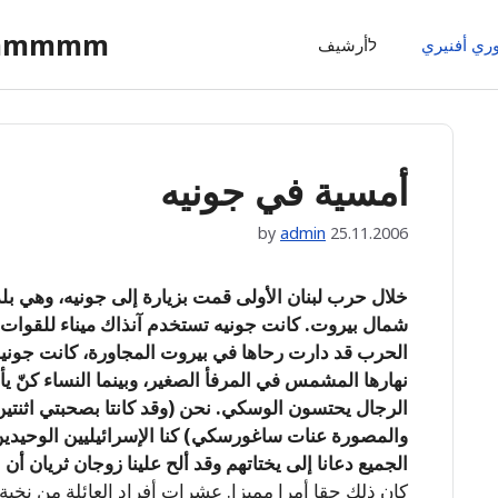
ommmmm
وري أفنيري
לأرشيف
أمسية في جونيه
by
admin
25.11.2006
شمال بيروت. كانت جونيه تستخدم آنذاك ميناء للقوات 
الحرب قد دارت رحاها في بيروت المجاورة، كانت جونيه 
نهارها المشمس في المرفأ الصغير، وبينما النساء كنّ 
الرجال يحتسون الوسكي. نحن (وقد كانتا بصحبتي اثنتي
والمصورة عنات ساغورسكي) كنا الإسرائيليين الوحيدين 
الجميع دعانا إلى يختاتهم وقد ألح علينا زوجان ثريان أن 
كان ذلك حقا أمرا مميزا. عشرات أفراد العائلة من نخبة ع