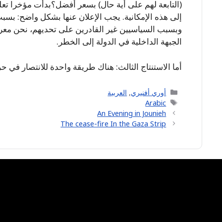
(التابعة لهم على أية حال) بسعر أفضل؟بدأت مؤخرا تعل
إلى هذه الإمكانية. يجب الإعلان عنها بشكل واضح: بس
وبسبب السياسيين غير القادرين على تحديهم، نحن معر
الجبهة الداخلية في الدولة إلى الخطر.
أما الاستنتاج الثالث: هناك طريقة واحدة للانتصار في ح
Categories
أوري أفنيري
,
العربية
Tags
Arabic
An Evening in Jounieh
The cease-fire In the Gaza Strip