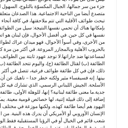
جزء من سر جمالها، الجبال المكسوّة بالثلوج، السهول ا
متصدع أيضا من الناحية الاجتماعية. هذا الصدعان متعلقان
تبحث طوائف الأقلية التي تتم ملاحقتها، في كافة أنحاء 
بإمكانها هناك أن تحمي نفسها.النتيجة: سيل من الطوائ
نفسها في كل حين. في أفضل الأحوال، فإن لبنان هو ات
من الأخرى، وفي أسوأ الأحوال، فهو ميدان عراك لطوائف 
بالحروب الأهلية وبالمجازر المروعة. في أكثر من مرة 
لمساعدتها ضد جاراتها.لا توجد عهود ثابتة بين الطوائف 
الطائفة (ب) لقتال الطائفة (ج)، واليوم تتحد الطائفة (ب)
ذلك، فإن في كل طائفة طوائف فرعية، تتصل في أكثر م
بينها. إنه فسيفساء مثير ولكنه خطر جدا – ناهيك عن أ
الأسلحة. الجيش اللبناني الرسمي، الذي تشارك فيه كل 
جدية.ما معنى طائفة لبنانية؟ إنها، للوهلة الأولى، طائف
إضافة إلى ذلك قبيلة إثنية، لها خصائص قومية معينة. يم
اليهود هم أيضا طائفة كهذه، ولكنها موزعة في مختلف أن
الإنسان الأوروبي أو الأمريكي أن يدرك هذه البنية. من ا
شعب قائم في الخيال أو في الرؤيا المستقبلية فقط.الوفا
إنه يفوق الوفاء للبنان. عندما يتهدد الخطر حقوق الطائفة