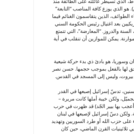
ط، الذي تسيطر عائلته على الطائفة منذ
ريين). هو الذي يوزع كافة المناصب “التابعة”
الطوائف، الذين يتقاسمون الغنائم فيما
ريكيين بعد اغتيال رئيس الحكومة السني
السنة والدروز. “المعارضة”، التي تتمتع
وارنة. يمكن للموازين أن تنقلب في أية
ران وسوريا، هو بادئ ذي بدء حركة شيعية
يحق لها بالفعل بموجب حجمها. حسن نصر
في بيروت، وليس إلى المسجد في القدس.
نين، تدسّ إسرائيل إصبعها في القدر
جميّل، ولكن خيبة أملها كانت مريرة –
ي أعجب بها بيير الجّد) قد ظهرت في حرب
رية. ولكن دسّ إسرائيل لإصبعها في لبنان
 على حزب الله أو طرد السوريين وتهديد
ي ثلاثينيات القرن الماضي، حين كان