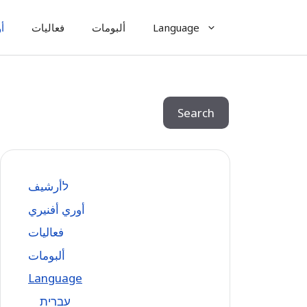
Language
ألبومات
فعاليات
أ
Search
Search
לأرشيف
أوري أفنيري
فعاليات
ألبومات
Language
עִברִית