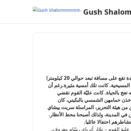
Skip
Gush Shal
to
content
خلال حرب لبنان الأولى قمت بزيارة إلى جونيه، وهي بلدة تقع على مسافة تبعد حوالي 20 كيلومترا
المسيحية. كانت تلك أمسية مثيرة.رغم أن
تعج بالحياة. كانت عليّة القوم تقضي
يأخذن حمامهن الشمسي بالبكيني، كان
ن من هيئة التحرير، المراسلة سريت ييشاي
في المدينة، ولذلك أصبحنا محط الأنظار.
نشاطرهم احتفالا عائليا.
لية القوم – تجّار أثرياء، رسّام معروف،