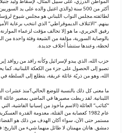
المواطن الدرزي، على سبيل المثال، لإسقاط وليد جنبلا
أكثر من 500 سنة (والذي اغتيل والده على يد السو
لطائفته.مجلس النواب اللبناني هو مجلس شيوخ لرؤساء 
بينهم. “الائتلاف الديموقراطي” الذي انتخب برعاية الأم
رفيق الحريري، ما هو إلا تحالف مؤقت لزعماء الموارنة، 
بالوصاية السورية، مؤلفة من الشيعة وفئة واحدة من الم
لحظة، وعندها ستنشأ أحلاف جديدة.
حزب الله، الذي يبدو لإسرائيل وكأنه رافد من روافد إي
تصبو إلى الحصول على جزء من الكعكة اللبنانية، كما 
الله، وهو من ذريّة عائلة عريقة، يتطلع إلى السلطة 
ما معنى كل ذلك بالنسبة للوضع الحالي؟منذ عشرات الس
اللبنانية. لقد ربطت مصيرها في الماضي بمصير عائلة ال
“كتائب” العائلة (الاسم مأخوذ من إسبانيا الفاشية، الت
عام 1982 كعصابة من القتلة، معدومة القدرة العسك
مستمر حتى الآن، سواء أكان الهدف من ذلك هو القضاء
دمشق. هاتان مهمتان لا طائل منهما.شيء من التاريخ: ف