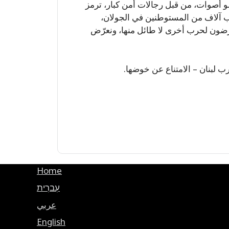
و أصوات، من قبل رجالات أمن كبار، ترمز
بب آلاف من المستوطنين في الجولان،
ضون لحرب أخرى لا طائل منها، ونعرّض
رب لبنان – الامتناع عن خوضها.
Home
עִברִית
عربي
English