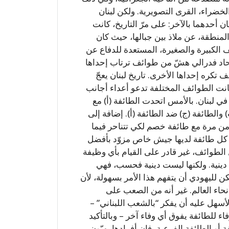
لخضراء، القرى التصويرية. ولكن لبنان
 أحدهما بالآخر: على مرّ التاريخ، كانت
المنطقة، عن ملاذ بين جبالها، حيث كان
ف الكبيرة والصغيرة، المستعدة للدفاع عن
حاد فدرالي هشّ من طوائف ترتاب إحداها
تكره إحداها الأخرى. تاريخ لبنان يعجّ
كانت الطوائف المختلفة تدعو أعداء أجانب
في لبنان. بالأمس اتحدت الطائفة (أ) مع
 والطائفة (ج) ضد الطائفة (أ). إضافة إلى
ن مرة مع طائفة خصم لكي تتناحر فيما
ن كل طائفة لديها جيش خاص مزوّد بأفضل
الطوائف، غير قادر على القيام بأي وظيفة
ة دينية. ولكنها ليست دينية فحسب، فهي
كن لليهودي أن يتفهم هذا الأمر بسهولة، لأن
حاء العالم. غير أنه من الصعب على
لأسهل عليه أن يفكر “بالشعب اللبناني” –
ء للطائفة يفوق أي وفاء آخر – وبالتأكيد
 أو الطائفة الفرعية، فإن أفرادها يهبّون