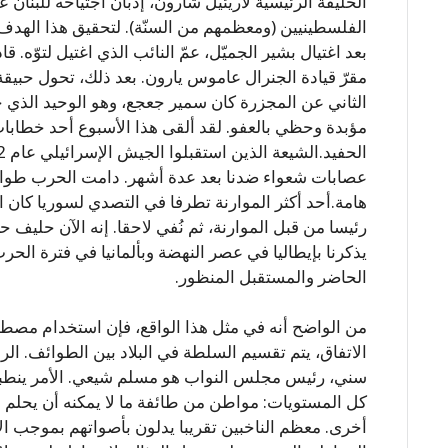
الفلسطينيين (ومعظمهم من السنّة). لتحقيق هذا الهدف، 
بعد اغتيال بشير الجميّل، عمّ النائب الذي اغتيل لتوّه.
مقرّ قيادة الجنرال عاموس يارون. بعد ذلك، تحول حبيقة
الثاني عن المجزرة كان سمير جعجع، وهو الوحيد الذي حو
مؤبدة وحظي بالعفو. لقد ألقى هذا الأسبوع أحد خطابات 
هامة.أحد أكثر الموارنة تطرفا في التصدي لسوريا كان 
رئيسا من قبل الموارنة، ثم نُفي لاحقا. إنه الآن حليف 
يذكرنا بإيطاليا في عصر النهضة وبألمانيا في فترة الحرب ا
الحاضر والمستقبل المنظور.
من الواضح أنه في مثل هذا الواقع، فإن استخدام مصطلح
الاتفاق، يتم تقسيم السلطة في البلاد بين الطوائف. ا
سني، رئيس مجلس النواب هو مسلم شيعي. الأمر ينطبق
كل المستويات: مواطن من طائفة ما لا يمكنه أن يحلم بوظ
أخرى. معظم الناخبين تقريبا يدلون بأصواتهم بموجب الان