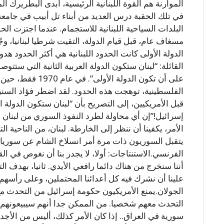
الموارنة هم القوة اللبنانية الرئيسية، أبدى البطريرك ا
في تلك الحقبة درس العديد من أبناء تل أبيب في جامعة ب
البلدات السياحية اللبنانية للاستجمام. عندما اجتزت ا
مسغاف عام، قبل قيام الدولة، التقيت شرطيا لبنانيا، و
الدولة الأولى كانت الحدود اللبنانية هي أكثر الحدود هدو
القائلة: “لبنان ستكون الدولة العربية الثانية التي ستت
على أن تكون الدولة ا
الفلسطينية، توهجت هذه الحدود. لقد اضطر فؤاد السنيو
قبل الأمريكيين، إلى التصريح بأن “لبنان ستكون الدولة 
إسرائيل!”إن أي محاولة لطرد النفوذ السوري من لبنان
الأمر، يكفينا أن ننظر إلى الخارطة. لبنان، من الناحية ا
يتقبل السوريون ذات مرة أمر انسلاخ الشام عن سوريا ا
الفرنسي.الاستنتاجات: أولا، لا يجدر بنا أن نغوص في الق
أننا سنخرج من هناك دائما رافعي الأيدي. ثانيا، بهدف ا
علينا أن نشرك فيه كل أعدائنا المحتملين، وعلى رأسهم
الجولان.يمنع الأمريكيون حكومة إسرائيل من التحدث مع
التحدث معهم شخصيا. من الممكن جدا أنهم سيبيعونهم،
سورية في العراق.. إذا كان الأمر كذلك، أليس من الأجدى