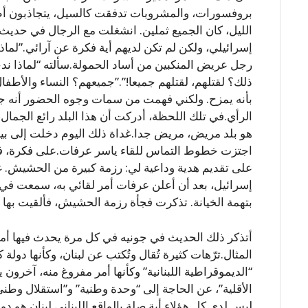
بروفسورات، والمشروبات تدفقت كالسيل، يتجاذبون أ
الليل، كان الجميع ثملين. انشغلت مع الرجال في حديث 
إسرائيلي، ولكن لم تكن لديهم أية فكرة عن آرائي.”لماذا
رجل عريض المنكبين من أساد الحمولة.سألته “لماذا ندخل
ذلك؟ لقتلهم، لقتلهم جميعا!”.”جميعهم؟ النساء والأطفال
بأنه يمزح. ولكني فهمت من سمات وجوه الحضور أنه جاد
الرأي.في تلك اللحظة، أدركت أن هذا البلد رائع الجمال، 
هو بلد مريض، مريض جدا.غداة ذلك اليوم دخلت إلى بير
اجتزت خطوط التماس للقاء ياسر عرفات.على فكرة، في 
على تقديم هدية وداعية لي: رزمة كبيرة من الحشيش. غ
إسرائيل، بعد أن أعلن عرفات أمر لقائي به، سمعت في ا
بتهمة الخيانة. تذكرت فجأة رزمة الحشيش، فألقيت بها 
أتذكر ذلك الحديث في جونيه في كل مرة يحدث فيها أمر
المثال.ترّهات كثيرة تُقال وتُكتب عن لبنان، وكأنها دو
“الديموقراطية اللبنانية” وكأنها أمر مفروغ منه، آخرون ي
الأقلية”، عن الحاجة إلى “وحدة وطنية” و”استقلال وطني”
ليس لدى كل هؤلاء أية صلة بالواقع اللبناني.لبنان هو د