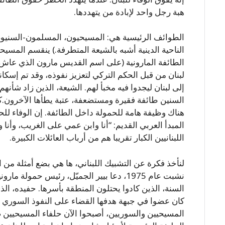
هبة رجل واحد لإبادة من يتهددها.
الطوائف الرئيسية هي: المسيحيون، المسلمون-السنيون
الناحية الدينية أشبه بالشيعة المتطرفة.) ينقسم المسي
لبنان من قبل الحكم التركي لتعزيز نفوذه، وقد تم إسكان
إلى لبنان ليجدوا فيه مخبأ لهم. الشيعة، الذين زاد شأنهم 
السنين طائفة فقيرة ومستضعفة، عتبة يطأها الآخرون.ك
هناك وظيفة هامة للحمولة داخل الطائفة. إن الوفاء لل
المبدأ العربي القديم: “أنا وابن عمي على الغريب، وأن
اللبنانيين الكبار تقريبا هم من أرباب العائلات الكبيرة.
لنأخذ فكرة عن التشبيك اللبناني، ها هي بضع أمثلة من ا
نشبت عام 1975، دعا بيير الجميّل، رئيس حمولة
السنة، الذين كادوا يحتلون المنطقة بأسرها. حفيده، ال
كان عضوا في جبهة هدفها القضاء على النفوذ السوري في 
المسيحيين والسوريين، أصبحوا الآن حلفاء المسيحيين 