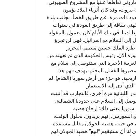
لماروني تعاطفا علنيا مع المشروع الصهيوني.
يروت، وقد كان أثرياء البلاد يؤمون
لحدود ذات مرة، عن طريق الخطأ، بجانب بلدة
جّهني بلباقة إلى طريق العودة.في سنوات
ءا لدينا. في تلك الأيام كان معمول بالمقولة
وصل إلى السلام مع إسرائيل. فهي لن تجرؤ
لأولى”. في عام 1970 فقط، حين طرد الملك حسين منظمة التحرير
رة الآن، رئيس الحكومة الذي تم تعيينه من
العربية الأخيرة التي ستتوصل إلى سلام مع
 مصيرها الفشل المحتم. بهدف فهم هذا
لتاريخية، هو جزء من أرض سوريا (الشام). لم
لذي أدى إليه الاستعمار
در اللبنانية مرة أخرى، فالتجارب قد أثبتت
لتوصل إلى السلام على حدودنا الشمالية،
 سوريا.معنى ذلك: إرجاع هضبة
 السوريين. إنهم يريدون، بحلول الوقت،
 في حينه، هضبة الجولان مقابل مساعدة
 لنا أن نستبقهم “لبيع” هضبة الجولان لهم